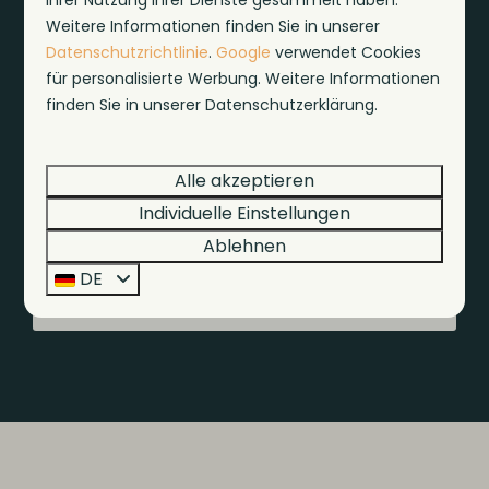
Ihrer Nutzung ihrer Dienste gesammelt haben.
Weitere Informationen finden Sie in unserer
Datenschutzrichtlinie
.
Google
verwendet Cookies
für personalisierte Werbung. Weitere Informationen
finden Sie in unserer Datenschutzerklärung.
Utrechtse Heuvelrug
Der Utrechtse Heuvelrug ist ein beliebtes Rad-
Alle akzeptieren
und Wandergebiet mit vielen schönen und
Individuelle Einstellungen
einzigartigen Orten, die Sie in Ihrem Urlaub
Ablehnen
genießen können. Werden Sie die schönsten
DE
Orte des Utrechtse Heuvelrug entdecken?