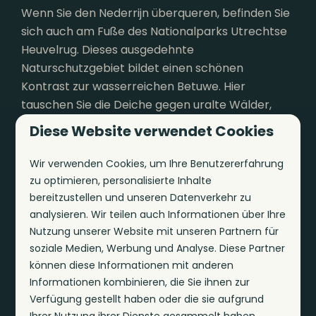
Wenn Sie den Nederrijn überqueren, befinden Sie
sich auch am Fuße des Nationalparks Utrechtse
Heuvelrug. Dieses ausgedehnte
Naturschutzgebiet bildet einen schönen
Kontrast zur wasserreichen Betuwe. Hier
tauschen Sie die Deiche gegen uralte Wälder,
hügelige Moore und historische Gutshöfe. Ob Sie
Diese Website verwendet Cookies
nun mit dem Mountainbike auf anspruchsvollen
Pfaden unterwegs sind, Wildtiere beobachten
Wir verwenden Cookies, um Ihre Benutzererfahrung
oder den Amerongse Berg besteigen möchten,
zu optimieren, personalisierte Inhalte
alles ist in Reichweite.
bereitzustellen und unseren Datenverkehr zu
analysieren. Wir teilen auch Informationen über Ihre
Nutzung unserer Website mit unseren Partnern für
soziale Medien, Werbung und Analyse. Diese Partner
In Parknähe: 10km
können diese Informationen mit anderen
Informationen kombinieren, die Sie ihnen zur
Verfügung gestellt haben oder die sie aufgrund