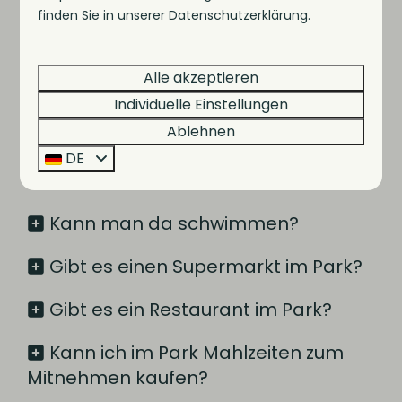
Wann muss ich für meine
finden Sie in unserer Datenschutzerklärung.
Reservierung bezahlen?
Was sind Vorzugsgebühren?
Alle akzeptieren
Individuelle Einstellungen
Gibt es Einrichtungen für Kinder?
Ablehnen
Kann ich Fahrräder oder ein Boot
DE
mieten?
Kann man da schwimmen?
Gibt es einen Supermarkt im Park?
Gibt es ein Restaurant im Park?
Kann ich im Park Mahlzeiten zum
Mitnehmen kaufen?