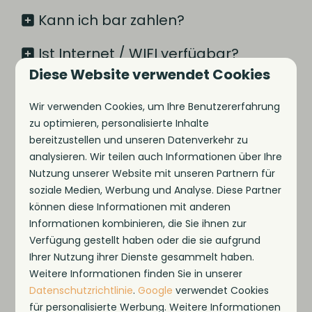
Kann ich bar zahlen?
Ist Internet / WIFI verfügbar?
Diese Website verwendet Cookies
Gibt es einen Parkplatz?
Wir verwenden Cookies, um Ihre Benutzererfahrung
Kann ich mein Haustier mitbringen?
zu optimieren, personalisierte Inhalte
bereitzustellen und unseren Datenverkehr zu
Darf mein Haustier im Park frei
analysieren. Wir teilen auch Informationen über Ihre
herumlaufen?
Nutzung unserer Website mit unseren Partnern für
soziale Medien, Werbung und Analyse. Diese Partner
Kann ich mein Haustier mit in die
können diese Informationen mit anderen
Informationen kombinieren, die Sie ihnen zur
Brasserie nehmen?
Verfügung gestellt haben oder die sie aufgrund
Ihrer Nutzung ihrer Dienste gesammelt haben.
Kann ich meine Reservierung noch
Weitere Informationen finden Sie in unserer
stornieren?
Datenschutzrichtlinie
.
Google
verwendet Cookies
für personalisierte Werbung. Weitere Informationen