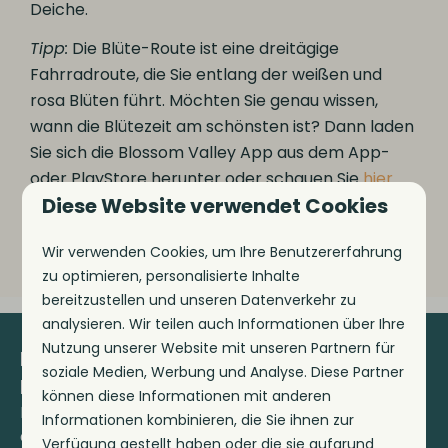
Deiche.
Tipp:
Die Blüte-Route ist eine dreitägige
Fahrradroute, die Sie entlang der weißen und
rosa Blüten führt. Möchten Sie genau wissen,
wann die Blütezeit am schönsten ist? Dann laden
Sie sich die Blossom Valley App aus dem App-
oder PlayStore herunter oder schauen Sie
hier
Diese Website verwendet Cookies
für weitere Informationen.
Wir verwenden Cookies, um Ihre Benutzererfahrung
zu optimieren, personalisierte Inhalte
bereitzustellen und unseren Datenverkehr zu
analysieren. Wir teilen auch Informationen über Ihre
Nutzung unserer Website mit unseren Partnern für
Bleiben Sie auf dem
soziale Medien, Werbung und Analyse. Diese Partner
Laufenden!
können diese Informationen mit anderen
Melden Sie sich für unseren Newsletter
Informationen kombinieren, die Sie ihnen zur
an und erhalten Sie die neuesten
Verfügung gestellt haben oder die sie aufgrund