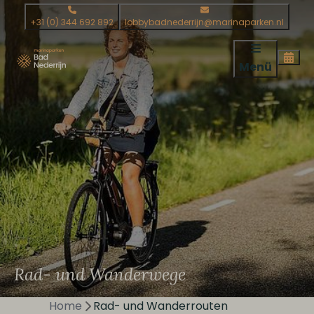
+31 (0) 344 692 892
lobbybadnederrijn@marinaparken.nl
Menü
Rad- und Wanderwege
Home
Rad- und Wanderrouten