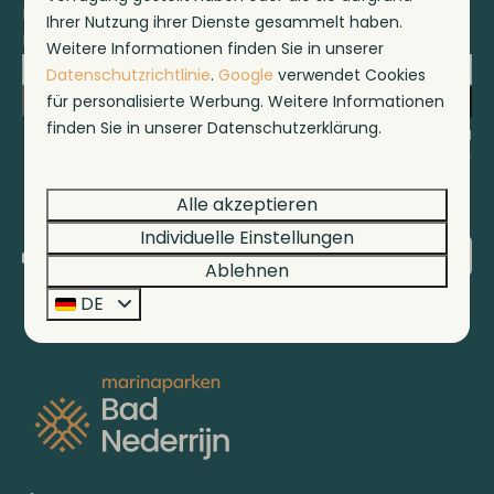
Nachrichten sowie verschiedene
Ihrer Nutzung ihrer Dienste gesammelt haben.
Rabatte!
Weitere Informationen finden Sie in unserer
Datenschutzrichtlinie
.
Google
verwendet Cookies
Senden Sie
für personalisierte Werbung. Weitere Informationen
finden Sie in unserer Datenschutzerklärung.
Gesichert durch reCaptcha,
Datenschutzbestimmungen
und
Servicebedingungen
gelten.
Alle akzeptieren
Individuelle Einstellungen
Bezahlen Sie sicher
Ablehnen
DE