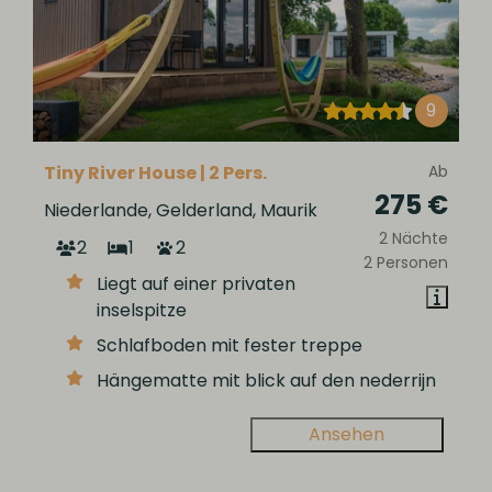
9
Tiny River House | 2 Pers.
Ab
275 €
Niederlande, Gelderland, Maurik
2 Nächte
2
1
2
2 Personen
Liegt auf einer privaten
inselspitze
Schlafboden mit fester treppe
Hängematte mit blick auf den nederrijn
Ansehen